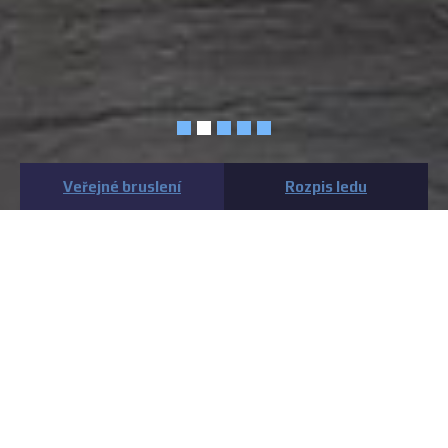
Veřejné bruslení
Rozpis ledu
MĚSTSKÁ LIGA
Moravské Budějovice
HCMB 2005
oficiální stránky klubu