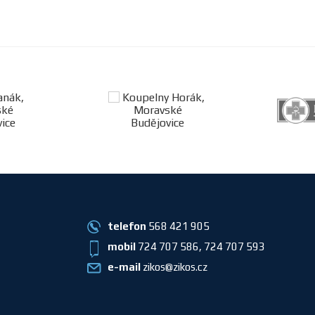
telefon
568 421 905
mobil
724 707 586, 724 707 593
e-mail
zikos@zikos.cz